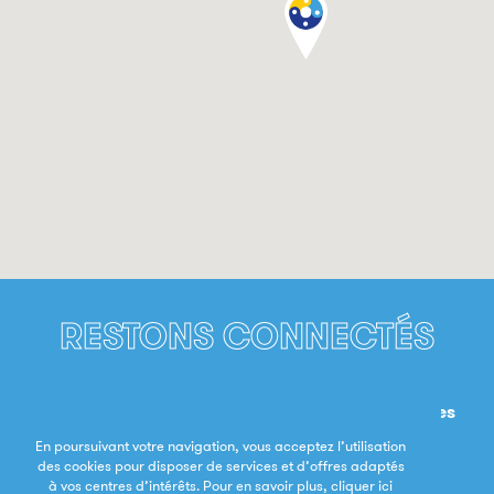
RESTONS CONNECTÉS
Inscriptions aux ateliers, informations utiles,
présentations des makers et toutes les nouvelles
importantes pour vous tenir au courant.
En poursuivant votre navigation, vous acceptez l’utilisation
des cookies pour disposer de services et d’offres adaptés
à vos centres d’intérêts. Pour en savoir plus,
cliquer ici